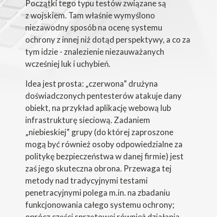
Początki tego typu testów związane są
z wojskiem. Tam właśnie wymyślono
niezawodny sposób na ocenę systemu
ochrony z innej niż dotąd perspektywy, a co za
tym idzie - znalezienie niezauważanych
wcześniej luk i uchybień.
Idea jest prosta: „czerwona” drużyna
doświadczonych pentesterów atakuje dany
obiekt, na przykład aplikację webową lub
infrastrukturę sieciową. Zadaniem
„niebieskiej” grupy (do której zaproszone
mogą być również osoby odpowiedzialne za
politykę bezpieczeństwa w danej firmie) jest
zaś jego skuteczna obrona. Przewaga tej
metody nad tradycyjnymi testami
penetracyjnymi polega m.in. na zbadaniu
funkcjonowania całego systemu ochrony;
oprócz części sprzętowej również działania